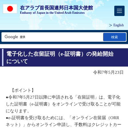
在アラブ首長国連邦日本国大使館
Embassy of Japan in the United Arab Emirates
English
検索
電子化した在留証明（e-証明書）の発給開始
について
令和7年5月23日
【ポイント】
●令和7年5月27日以降に申請される「在留証明」は、電子化
した証明書（e-証明書）をオンラインで受け取ることが可能
になります。
●e-証明書を受け取るためには、「オンライン在留届（ORR
ネット）」からオンライン申請し、手数料はクレジットカー