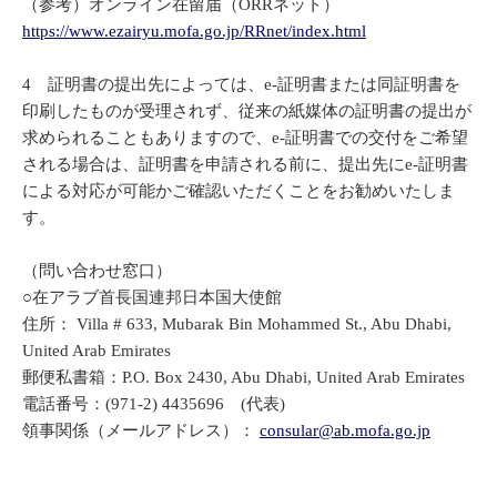
（参考）オンライン在留届（ORRネット）
https://www.ezairyu.mofa.go.jp/RRnet/index.html
4 証明書の提出先によっては、e-証明書または同証明書を
印刷したものが受理されず、従来の紙媒体の証明書の提出が
求められることもありますので、e-証明書での交付をご希望
される場合は、証明書を申請される前に、提出先にe-証明書
による対応が可能かご確認いただくことをお勧めいたしま
す。
（問い合わせ窓口）
○在アラブ首長国連邦日本国大使館
住所： Villa # 633, Mubarak Bin Mohammed St., Abu Dhabi,
United Arab Emirates
郵便私書箱：P.O. Box 2430, Abu Dhabi, United Arab Emirates
電話番号：(971-2) 4435696 (代表)
領事関係（メールアドレス）：
consular@ab.mofa.go.jp